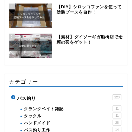
4
【DIY】シロッコファンを使って
塗装ブースを自作！
5
【素材】ダイソーギガ船橋店で念
願の羽をゲット！
カテゴリー
223
バス釣り
クランクベイト雑記
11
タックル
11
ハンドメイド
28
バス釣り工作
14