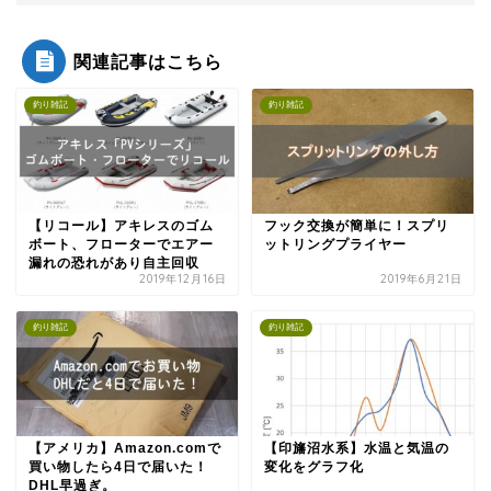
関連記事はこちら
釣り雑記
釣り雑記
【リコール】アキレスのゴム
フック交換が簡単に！スプリ
ボート、フローターでエアー
ットリングプライヤー
漏れの恐れがあり自主回収
2019年12月16日
2019年6月21日
釣り雑記
釣り雑記
【アメリカ】Amazon.comで
【印旛沼水系】水温と気温の
買い物したら4日で届いた！
変化をグラフ化
DHL早過ぎ。