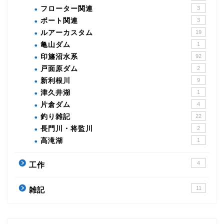
フローター関連
3
ボート関連
3
ルアーカスタム
19
亀山ダム
1
印旛沼水系
92
戸面原ダム
2
新利根川
9
津久井湖
1
片倉ダム
4
釣り雑記
22
長門川・将監川
2
高滝湖
1
4
工作
11
雑記