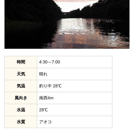
時間
4:30～7:00
天気
晴れ
気温
釣り中 28℃
風向き
南西4m
水温
28℃
水質
アオコ