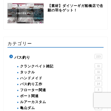
5
【素材】ダイソーギガ船橋店で念
願の羽をゲット！
カテゴリー
223
バス釣り
クランクベイト雑記
11
タックル
11
ハンドメイド
28
バス釣り工作
14
フローター関連
3
ボート関連
3
ルアーカスタム
19
亀山ダム
1