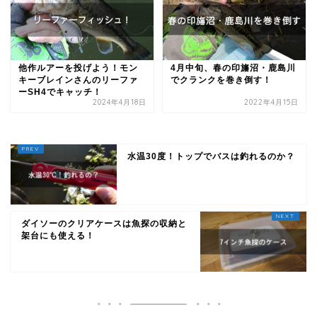
他作ルアーを投げよう！モン
4月中旬、春の印旛沼・鹿島川
キーブレインさんのリーファ
でクランクを巻き倒す！
ーSH4でキャッチ！
2024年4月18日
2022年4月15日
水温30度！トップでバスは釣れるのか？
ダイソーのクリアケースは魚探の収納と
架台にも使える！