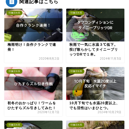
関連記事はこちら
印旛沼水系
印旛沼水系
梅雨明け！自作クランクで連
秋雨で一気に水温３℃低下。
発！
投げ散らかしてタイニーブリ
ッツDRで１本。
2020年8月2日
2024年11月3日
印旛沼水系
印旛沼水系
初冬のおかっぱり！ワームを
10月下旬でも水温20度以上、
ひたすらズル引きしてみた！
でも活性はいまひとつ。
2020年12月7日
2024年10月29日
印旛沼水系
印旛沼水系