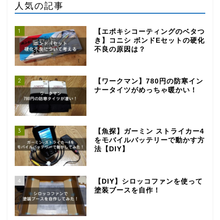
人気の記事
1
【エポキシコーティングのベタつ
き】コニシ ボンドEセットの硬化
不良の原因は？
2
【ワークマン】780円の防寒イン
ナータイツがめっちゃ暖かい！
3
【魚探】ガーミン ストライカー4
をモバイルバッテリーで動かす方
法【DIY】
4
【DIY】シロッコファンを使って
塗装ブースを自作！