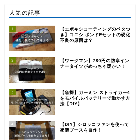
人気の記事
1
【エポキシコーティングのベタつ
き】コニシ ボンドEセットの硬化
不良の原因は？
2
【ワークマン】780円の防寒イン
ナータイツがめっちゃ暖かい！
3
【魚探】ガーミン ストライカー4
をモバイルバッテリーで動かす方
法【DIY】
4
【DIY】シロッコファンを使って
塗装ブースを自作！