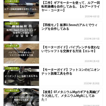
バス釣り工作
【工作】ギアモーターを使って、ルアー回
転乾燥機を自作してみる。【ルアードライ
ヤー・コーター】
2020年4月1日
バス釣り工作
【羽根モノ】板厚0.5mmのアルミでウィ
ングを自作してみる
2020年2月11日
バス釣り工作
【モーターガイド】パイプレンチを使わな
いでシャフトを交換する方法【エレキ】
2020年2月4日
バス釣り工作
【モーターガイド】フットコンのピニオン
ナット脱着工具を作る
2020年1月28日
バス釣り工作
【改造】07メタニウムMgのギアを真鍮(ブ
ラス)化して、メタニウムMg8にしてみ
た！
2019年10月18日