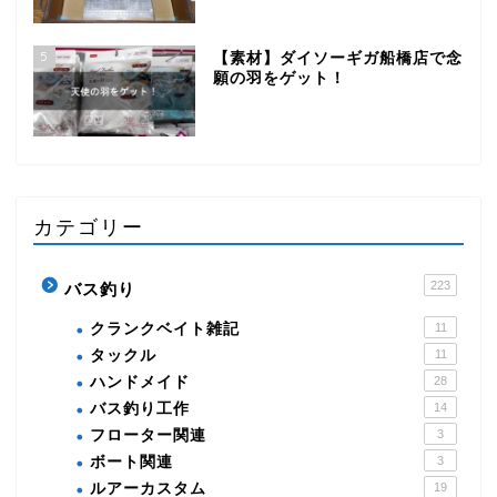
5
【素材】ダイソーギガ船橋店で念
願の羽をゲット！
カテゴリー
223
バス釣り
クランクベイト雑記
11
タックル
11
ハンドメイド
28
バス釣り工作
14
フローター関連
3
ボート関連
3
ルアーカスタム
19