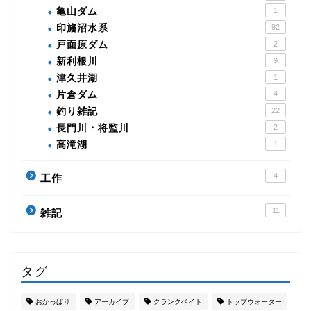
亀山ダム
1
印旛沼水系
92
戸面原ダム
2
新利根川
9
津久井湖
1
片倉ダム
4
釣り雑記
22
長門川・将監川
2
高滝湖
1
4
工作
11
雑記
タグ
おかっぱり
アーカイブ
クランクベイト
トップウォーター