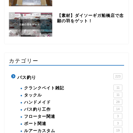
5
【素材】ダイソーギガ船橋店で念
願の羽をゲット！
カテゴリー
223
バス釣り
クランクベイト雑記
11
タックル
11
ハンドメイド
28
バス釣り工作
14
フローター関連
3
ボート関連
3
ルアーカスタム
19