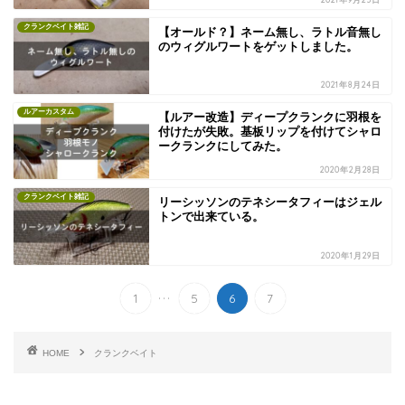
クランクベイト雑記
【オールド？】ネーム無し、ラトル音無し
のウィグルワートをゲットしました。
2021年8月24日
ルアーカスタム
【ルアー改造】ディープクランクに羽根を
付けたが失敗。基板リップを付けてシャロ
ークランクにしてみた。
2020年2月28日
クランクベイト雑記
リーシッソンのテネシータフィーはジェル
トンで出来ている。
2020年1月29日
...
1
5
6
7
HOME
クランクベイト