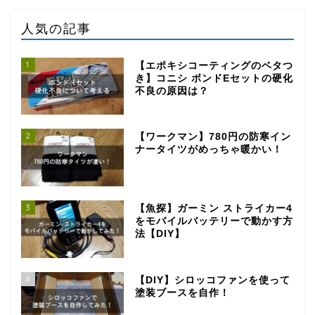
人気の記事
1
【エポキシコーティングのベタつ
き】コニシ ボンドEセットの硬化
不良の原因は？
2
【ワークマン】780円の防寒イン
ナータイツがめっちゃ暖かい！
3
【魚探】ガーミン ストライカー4
をモバイルバッテリーで動かす方
法【DIY】
4
【DIY】シロッコファンを使って
塗装ブースを自作！