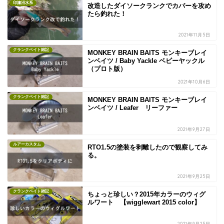
印旛沼水系
改造したダイソークランクでカバーを攻め
たら釣れた！
2021年11月5日
クランクベイト雑記
MONKEY BRAIN BAITS モンキーブレイ
ンベイツ / Baby Yackle ベビーヤックル
（プロト版）
2021年10月6日
クランクベイト雑記
MONKEY BRAIN BAITS モンキーブレイ
ンベイツ / Leafer リーファー
2021年9月27日
ルアーカスタム
RTO1.5の塗装を剥離したので観察してみ
る。
2021年9月25日
クランクベイト雑記
ちょっと珍しい？2015年カラーのウィグ
ルワート 【wigglewart 2015 color】
2021年9月25日