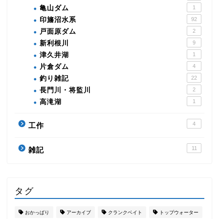
亀山ダム
1
印旛沼水系
92
戸面原ダム
2
新利根川
9
津久井湖
1
片倉ダム
4
釣り雑記
22
長門川・将監川
2
高滝湖
1
4
工作
11
雑記
タグ
おかっぱり
アーカイブ
クランクベイト
トップウォーター