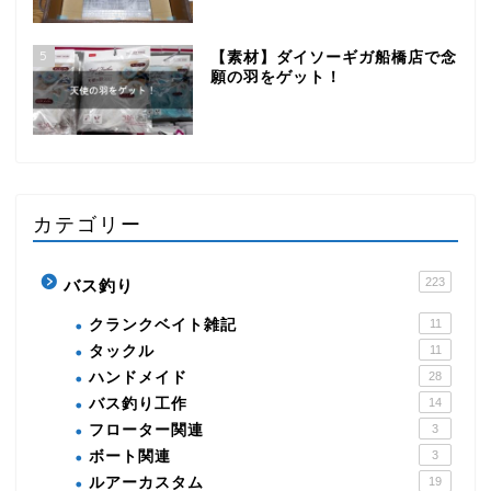
5
【素材】ダイソーギガ船橋店で念
願の羽をゲット！
カテゴリー
223
バス釣り
クランクベイト雑記
11
タックル
11
ハンドメイド
28
バス釣り工作
14
フローター関連
3
ボート関連
3
ルアーカスタム
19