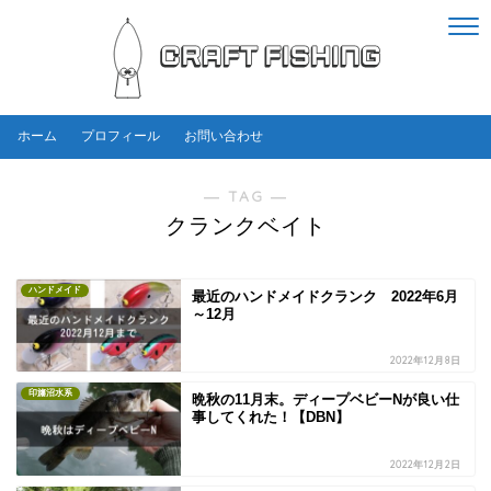
ホーム
プロフィール
お問い合わせ
― TAG ―
クランクベイト
ハンドメイド
最近のハンドメイドクランク 2022年6月
～12月
2022年12月8日
印旛沼水系
晩秋の11月末。ディープベビーNが良い仕
事してくれた！【DBN】
2022年12月2日