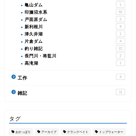
亀山ダム
1
印旛沼水系
92
戸面原ダム
2
新利根川
9
津久井湖
1
片倉ダム
4
釣り雑記
22
長門川・将監川
2
高滝湖
1
4
工作
11
雑記
タグ
おかっぱり
アーカイブ
クランクベイト
トップウォーター