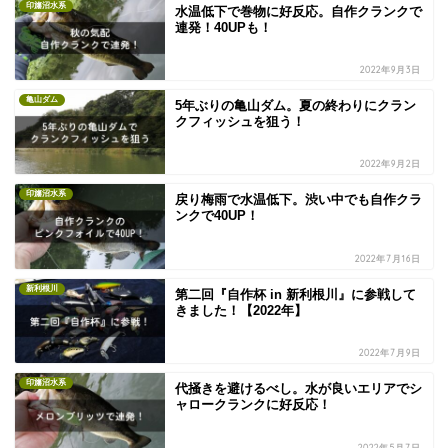
印旛沼水系
水温低下で巻物に好反応。自作クランクで
連発！40UPも！
2022年9月3日
亀山ダム
5年ぶりの亀山ダム。夏の終わりにクラン
クフィッシュを狙う！
2022年9月2日
印旛沼水系
戻り梅雨で水温低下。渋い中でも自作クラ
ンクで40UP！
2022年7月16日
新利根川
第二回『自作杯 in 新利根川』に参戦して
きました！【2022年】
2022年7月9日
印旛沼水系
代掻きを避けるべし。水が良いエリアでシ
ャロークランクに好反応！
2022年5月7日