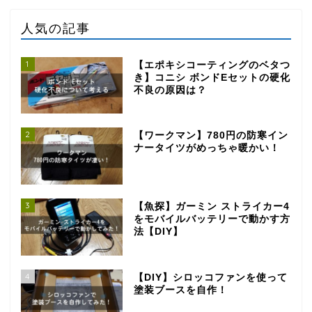
人気の記事
1
【エポキシコーティングのベタつ
き】コニシ ボンドEセットの硬化
不良の原因は？
2
【ワークマン】780円の防寒イン
ナータイツがめっちゃ暖かい！
3
【魚探】ガーミン ストライカー4
をモバイルバッテリーで動かす方
法【DIY】
4
【DIY】シロッコファンを使って
塗装ブースを自作！