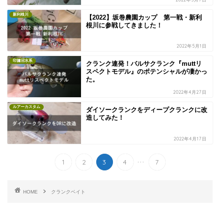
新利根川
【2022】坂巻農園カップ 第一戦・新利
根川に参戦してきました！
2022年5月1日
印旛沼水系
クランク連発！バルサクランク『muttリ
スペクトモデル』のポテンシャルが凄かっ
た。
2022年4月27日
ルアーカスタム
ダイソークランクをディープクランクに改
造してみた！
2022年4月17日
...
1
2
3
4
7
HOME
クランクベイト