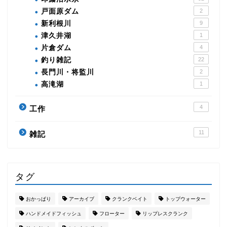
戸面原ダム
2
新利根川
9
津久井湖
1
片倉ダム
4
釣り雑記
22
長門川・将監川
2
高滝湖
1
4
工作
11
雑記
タグ
おかっぱり
アーカイブ
クランクベイト
トップウォーター
ハンドメイドフィッシュ
フローター
リップレスクランク