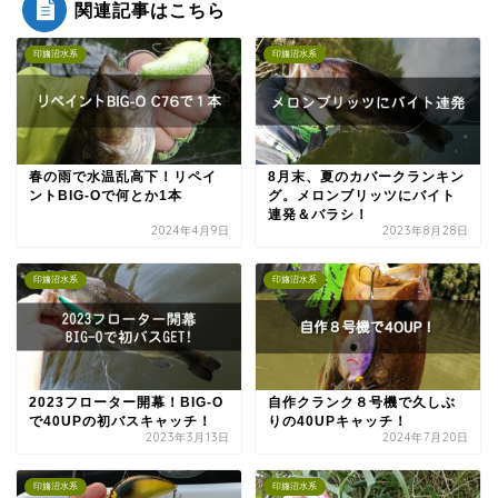
関連記事はこちら
印旛沼水系
印旛沼水系
春の雨で水温乱高下！リペイ
8月末、夏のカバークランキン
ントBIG-Oで何とか1本
グ。メロンブリッツにバイト
連発＆バラシ！
2024年4月9日
2023年8月28日
印旛沼水系
印旛沼水系
2023フローター開幕！BIG-O
自作クランク８号機で久しぶ
で40UPの初バスキャッチ！
りの40UPキャッチ！
2023年3月13日
2024年7月20日
印旛沼水系
印旛沼水系