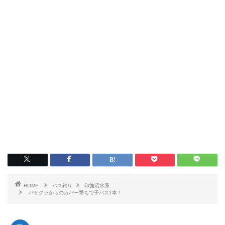
HOME
バス釣り
印旛沼水系
バサクラからのカバー撃ちで子バス1本！