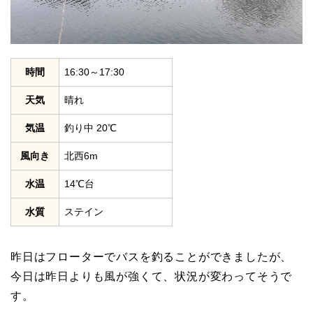
時間
16:30～17:30
天気
晴れ
気温
釣り中 20℃
風向き
北西6m
水温
14℃台
水質
ステイン
昨日はフローターでバスを釣ることができましたが、
今日は昨日よりも風が強くて、状況が変わってそうで
す。