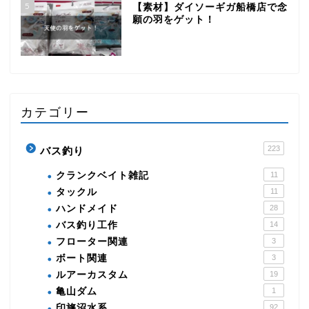
5
【素材】ダイソーギガ船橋店で念
願の羽をゲット！
カテゴリー
223
バス釣り
クランクベイト雑記
11
タックル
11
ハンドメイド
28
バス釣り工作
14
フローター関連
3
ボート関連
3
ルアーカスタム
19
亀山ダム
1
印旛沼水系
92