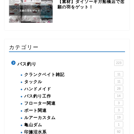
5
【素材】ダイソーギガ船橋店で念
願の羽をゲット！
カテゴリー
223
バス釣り
クランクベイト雑記
11
タックル
11
ハンドメイド
28
バス釣り工作
14
フローター関連
3
ボート関連
3
ルアーカスタム
19
亀山ダム
1
印旛沼水系
92