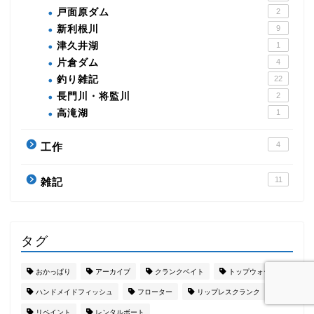
戸面原ダム
2
新利根川
9
津久井湖
1
片倉ダム
4
釣り雑記
22
長門川・将監川
2
高滝湖
1
4
工作
11
雑記
タグ
おかっぱり
アーカイブ
クランクベイト
トップウォーター
ハンドメイドフィッシュ
フローター
リップレスクランク
リペイント
レンタルボート