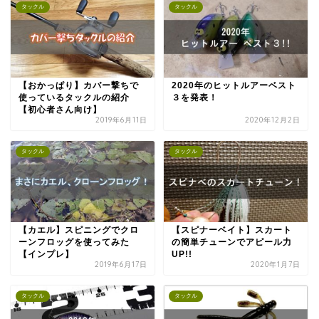
タックル
タックル
【おかっぱり】カバー撃ちで
2020年のヒットルアーベスト
使っているタックルの紹介
３を発表！
【初心者さん向け】
2019年6月11日
2020年12月2日
タックル
タックル
【カエル】スピニングでクロ
【スピナーベイト】スカート
ーンフロッグを使ってみた
の簡単チューンでアピール力
【インプレ】
UP!!
2019年6月17日
2020年1月7日
タックル
タックル