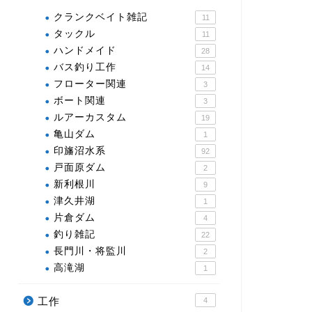
クランクベイト雑記
11
タックル
11
ハンドメイド
28
バス釣り工作
14
フローター関連
3
ボート関連
3
ルアーカスタム
19
亀山ダム
1
印旛沼水系
92
戸面原ダム
2
新利根川
9
津久井湖
1
片倉ダム
4
釣り雑記
22
長門川・将監川
2
高滝湖
1
工作
4