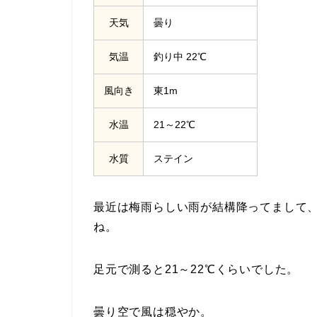
天気
曇り
気温
釣り中 22℃
風向き
東1m
水温
21～22℃
水質
ステイン
最近は梅雨らしい雨が結構降ってまして
ね。
足元で測ると21～22℃くらいでした。
曇り空で風は穏やか。