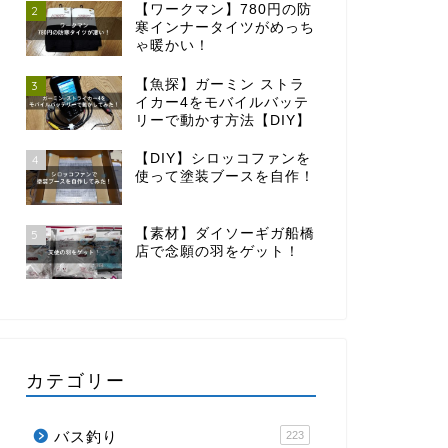
【ワークマン】780円の防
2
寒インナータイツがめっち
ゃ暖かい！
【魚探】ガーミン ストラ
3
イカー4をモバイルバッテ
リーで動かす方法【DIY】
【DIY】シロッコファンを
4
使って塗装ブースを自作！
【素材】ダイソーギガ船橋
5
店で念願の羽をゲット！
カテゴリー
バス釣り
223